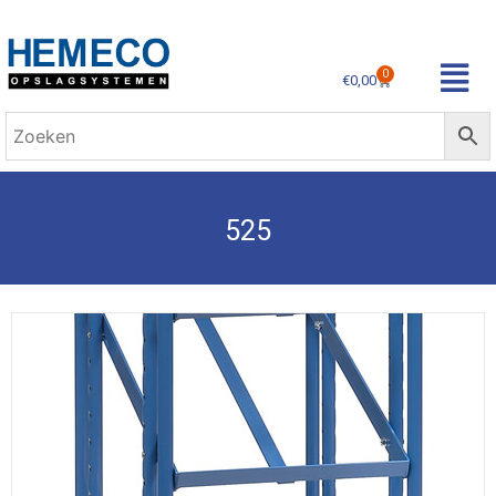
0
€
0,00
525