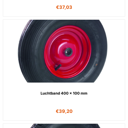
€
37,03
Luchtband 400 x 100 mm
€
39,20