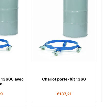
r 13600 avec
Chariot porte-fût 1360
ée
49
€
137,21