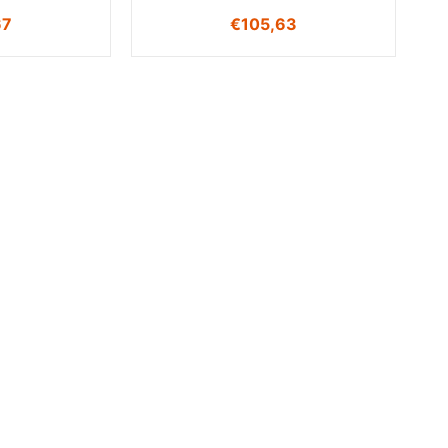
67
€
105,63