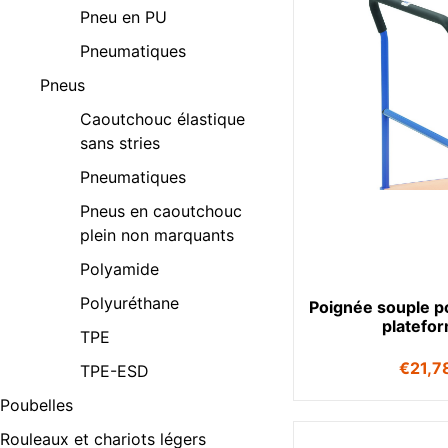
Pneu en PU
Pneumatiques
Pneus
Caoutchouc élastique
sans stries
Pneumatiques
Pneus en caoutchouc
plein non marquants
Polyamide
Polyuréthane
Poignée souple po
platefo
TPE
€
21,7
TPE-ESD
Poubelles
Rouleaux et chariots légers