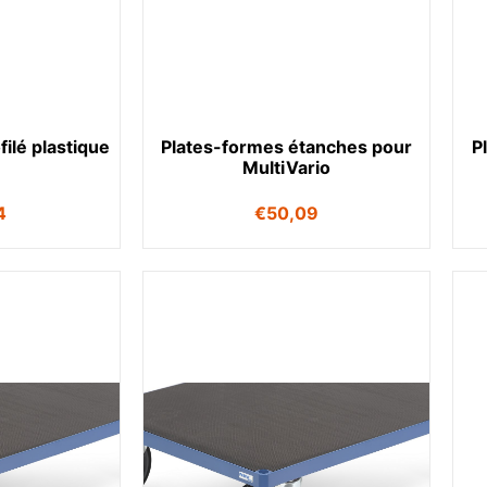
ilé plastique
Plates-formes étanches pour
P
MultiVario
4
€
50,09