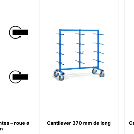
ntes – roue ø
Cantilever 370 mm de long
Ca
m