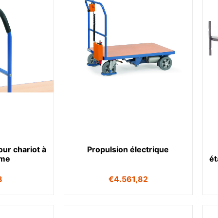
ur chariot à
Propulsion électrique
rme
é
8
€
4.561,82