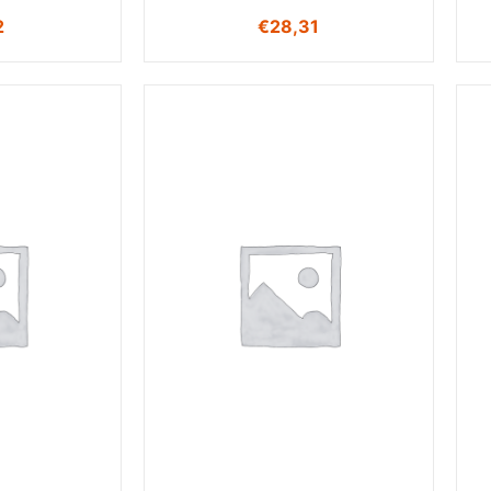
2
€
28,31