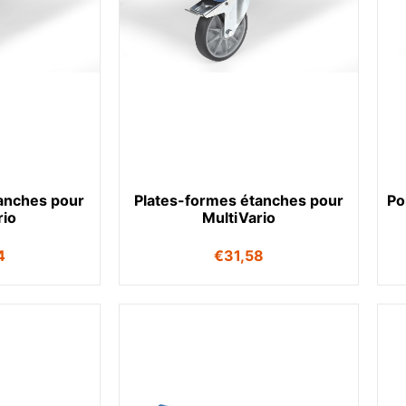
anches pour
Plates-formes étanches pour
Po
rio
MultiVario
4
€
31,58