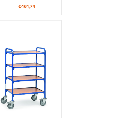
€
461,74