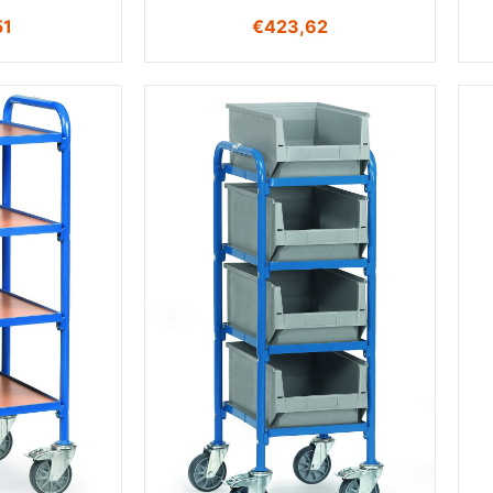
51
€
423,62