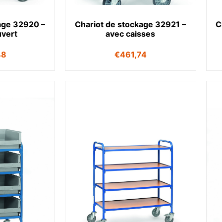
age 32920 –
Chariot de stockage 32921 –
C
uvert
avec caisses
48
€
461,74