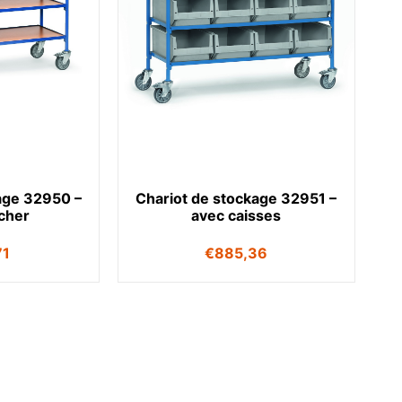
age 32950 –
Chariot de stockage 32951 –
cher
avec caisses
71
€
885,36