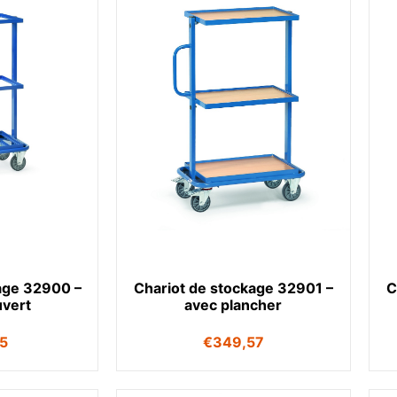
age 32900 –
Chariot de stockage 32901 –
C
uvert
avec plancher
45
€
349,57