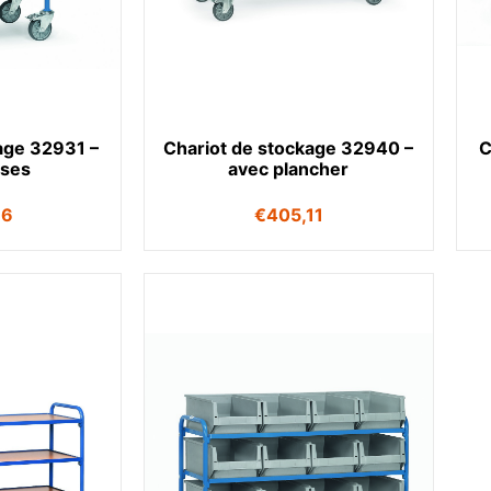
age 32931 –
Chariot de stockage 32940 –
C
sses
avec plancher
66
€
405,11