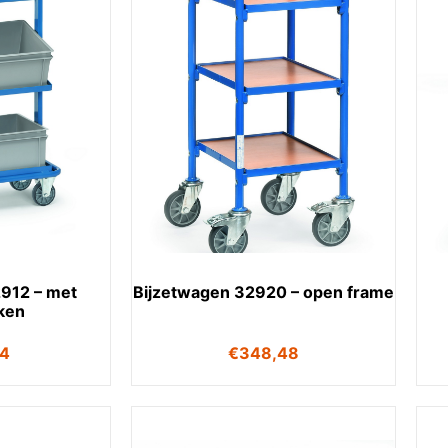
912 – met
Bijzetwagen 32920 – open frame
ken
74
€
348,48