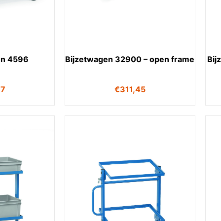
n 4596
Bijzetwagen 32900 – open frame
Bij
37
€
311,45