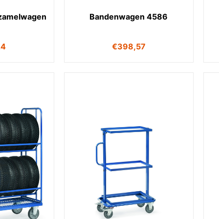
rzamelwagen
Bandenwagen 4586
24
€
398,57