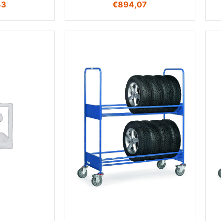
43
€
894,07