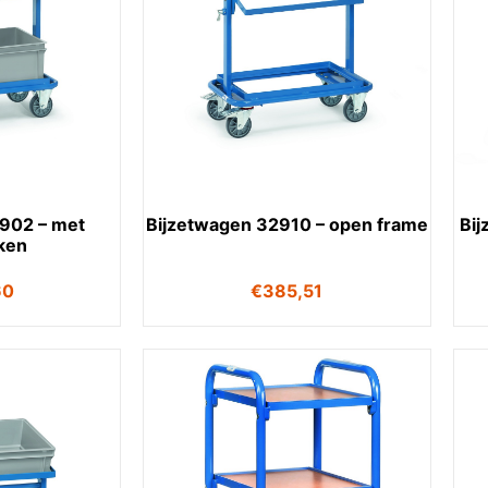
902 – met
Bijzetwagen 32910 – open frame
Bi
ken
60
€
385,51