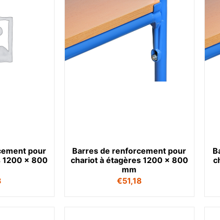
cement pour
Barres de renforcement pour
B
s 1200 x 800
chariot à étagères 1200 x 800
c
mm
8
€
51,18