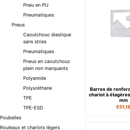
Pneu en PU
Pneumatiques
Pneus
Caoutchouc élastique
sans stries
Pneumatiques
Pneus en caoutchouc
plein non marquants
Polyamide
Polyuréthane
Barres de renfor
chariot à étagère
TPE
mm
€
51,1
TPE-ESD
Poubelles
Rouleaux et chariots légers