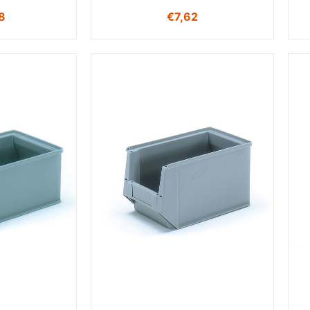
8
€
7,62