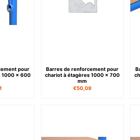
cement pour
Barres de renforcement pour
B
s 1000 x 600
chariot à étagères 1000 x 700
ch
mm
1
€
50,09