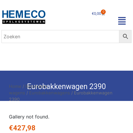
0
€
0,00
Eurobakkenwagen 2390
Home
/
Bijzondere
wagens
/
Eurobakkenwagens
/ Eurobakkenwagen
2390
Gallery not found.
€
427,98