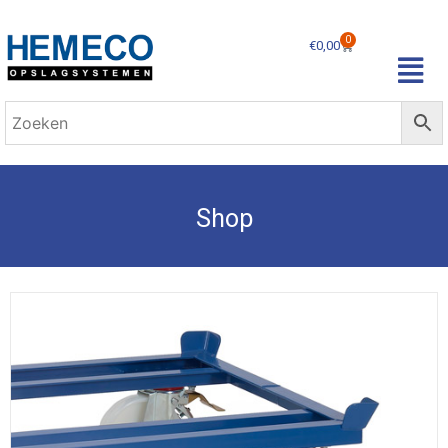
0
€
0,00
Shop