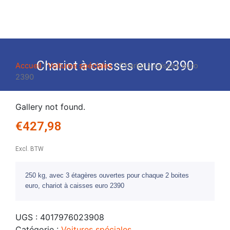
Chariot à caisses euro 2390
Accueil
/
Voitures spéciales
/ Chariot à caisses euro
2390
Gallery not found.
€
427,98
Excl. BTW
250 kg, avec 3 étagères ouvertes pour chaque 2 boites
euro, chariot à caisses euro 2390
UGS :
4017976023908
Catégorie :
Voitures spéciales