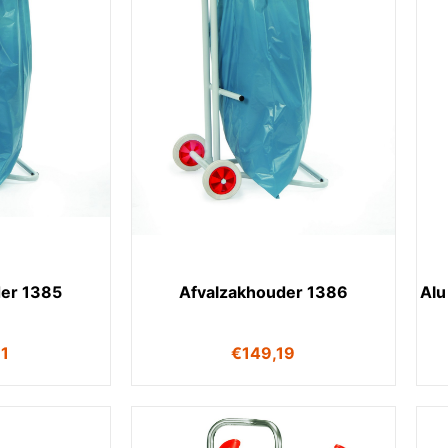
er 1385
Afvalzakhouder 1386
Alu
81
€
149,19