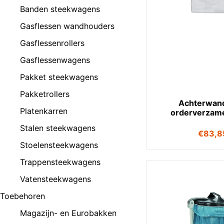
Banden steekwagens
Gasflessen wandhouders
Gasflessenrollers
Gasflessenwagens
Pakket steekwagens
Pakketrollers
Achterwan
Platenkarren
orderverzam
Stalen steekwagens
€
83,8
Stoelensteekwagens
Trappensteekwagens
Vatensteekwagens
Toebehoren
Magazijn- en Eurobakken