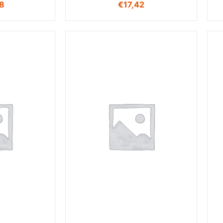
28
€
17,42