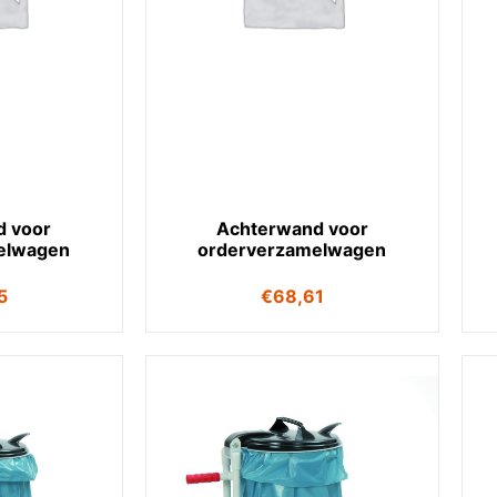
d voor
Achterwand voor
elwagen
orderverzamelwagen
5
€
68,61