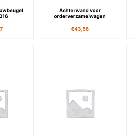
duwbeugel
Achterwand voor
016
orderverzamelwagen
07
€
43,56