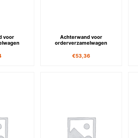
d voor
Achterwand voor
elwagen
orderverzamelwagen
4
€
53,36