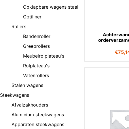
Opklapbare wagens staal
Optiliner
Rollers
Achterwan
Bandenroller
orderverzam
Greeprollers
€
75,1
Meubelrolplateau's
Rolplateau's
Vatenrollers
Stalen wagens
Steekwagens
Afvalzakhouders
Aluminium steekwagens
Apparaten steekwagens