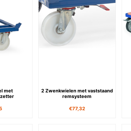
l met
2 Zwenkwielen met vaststaand
tzetter
remsysteem
5
€
77,32