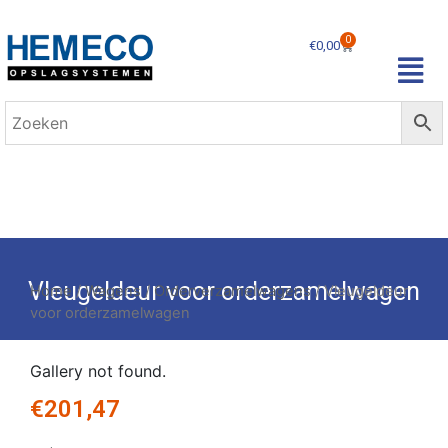
0
€
0,00
Vleugeldeur voor orderzamelwagen
Home
/
Wagens
/
Orderverzamelwagens
/ Vleugeldeur
voor orderzamelwagen
Gallery not found.
€
201,47