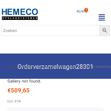
0
€
0,00
Orderverzamelwagen28301
Home
/
Wagens
/
Orderverzamelwagens
/ Orderverzamelw
Gallery not found.
€
509,65
Excl. BTW