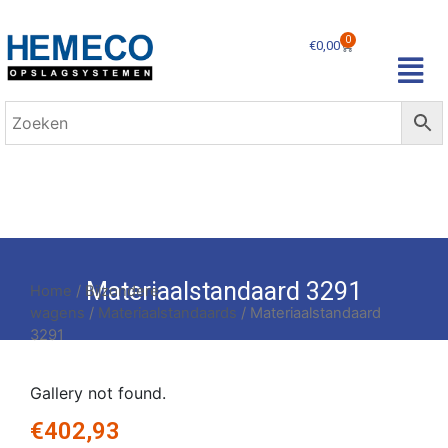
0
€
0,00
Materiaalstandaard 3291
Home
/
Bijzondere
wagens
/
Materiaalstandaards
/ Materiaalstandaard
3291
Gallery not found.
€
402,93