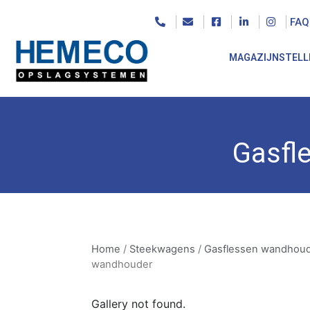
FAQ
MAGAZIJNSTELL
Home
/
Steekwagens
/
Gasflessen wandhoude
Gasfl
Home
/
Steekwagens
/
Gasflessen wandhou
wandhouder
Gallery not found.