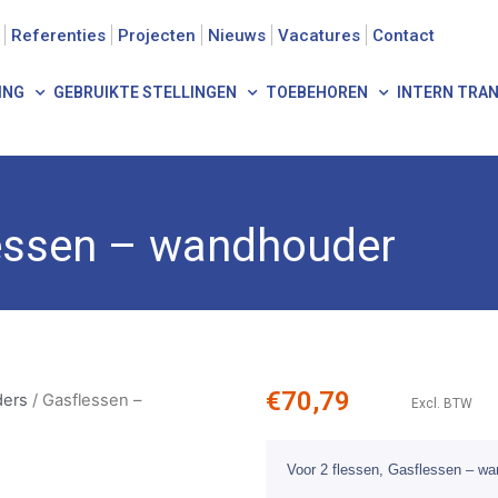
Referenties
Projecten
Nieuws
Vacatures
Contact
ING
GEBRUIKTE STELLINGEN
TOEBEHOREN
INTERN TRA
rs
/ Gasflessen – wandhouder
essen – wandhouder
€
70,79
ders
/ Gasflessen –
Excl. BTW
Voor 2 flessen, Gasflessen – w