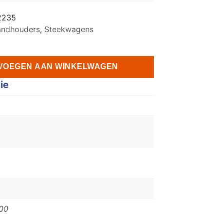
2235
andhouders
,
Steekwagens
VOEGEN AAN WINKELWAGEN
ie
00