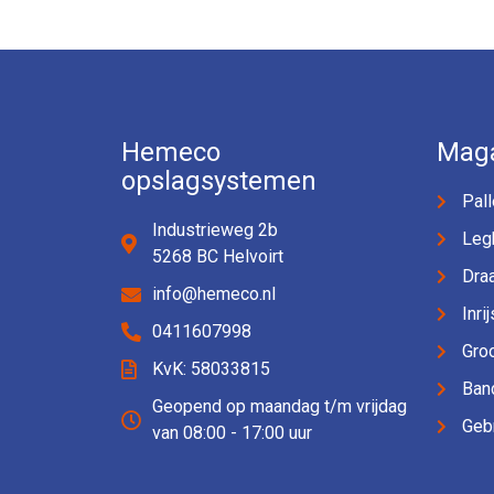
Hemeco
Maga
opslagsystemen
Pall
Industrieweg 2b
Leg
5268 BC Helvoirt
Dra
info@hemeco.nl
Inri
0411607998
Groo
KvK: 58033815
Ban
Geopend op maandag t/m vrijdag
Gebr
van 08:00 - 17:00 uur