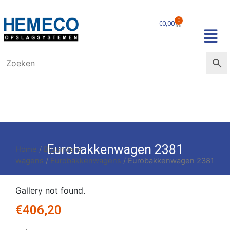
0
€
0,00
Eurobakkenwagen 2381
Home
/
Bijzondere
wagens
/
Eurobakkenwagens
/ Eurobakkenwagen 2381
Gallery not found.
€
406,20