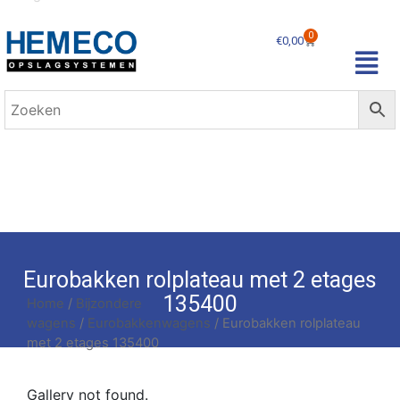
0
€
0,00
Eurobakken rolplateau met 2 etages
135400
Home
/
Bijzondere
wagens
/
Eurobakkenwagens
/ Eurobakken rolplateau
met 2 etages 135400
Gallery not found.