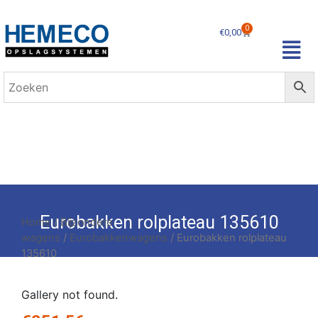
0
€
0,00
Eurobakken rolplateau 135610
Home
/
Bijzondere
wagens
/
Eurobakkenwagens
/ Eurobakken rolplateau
135610
Gallery not found.