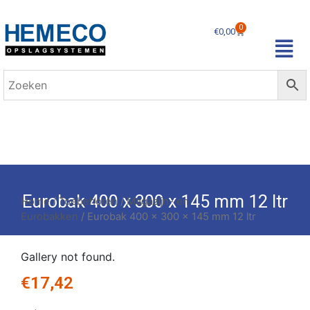
0
€
0,00
Eurobak 400 x 300 x 145 mm 12 ltr
Home
/
Toebehoren
/
Magazijn- en
Eurobakken
/ Eurobak 400 x 300 x 145 mm 12 ltr
Gallery not found.
€
17,42