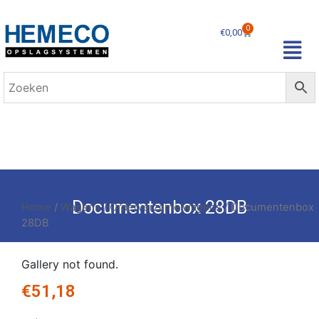
0
€
0,00
Documentenbox 28DB
Home
/
Wagens
/
Orderverzamelwagens
/ Documentenbox
28DB
Gallery not found.
€
51,18