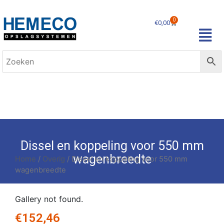
0
€
0,00
Dissel en koppeling voor 550 mm
wagenbreedte
Home
/
Overig
/ Dissel en koppeling voor 550 mm
wagenbreedte
Gallery not found.
€
152,46