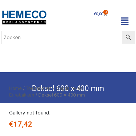
0
€
0,00
Deksel 600 x 400 mm
Home
/
Toebehoren
/
Magazijn- en
Eurobakken
/ Deksel 600 x 400 mm
Gallery not found.
€
17,42