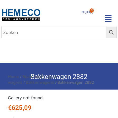
0
€
0,00
Bakkenwagen 2882
Home
/
Bijzondere
wagens
/
Bakkenwagens
/ Bakkenwagen 2882
Gallery not found.
€
625,09