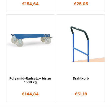
€
154,64
€
25,05
Polyamid-Radsatz – bis zu
Drahtkorb
1500 kg
€
144,84
€
51,18