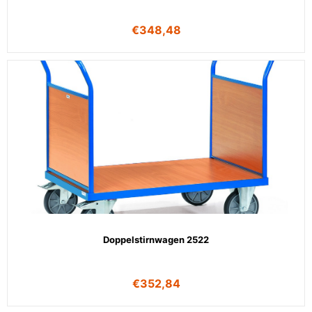
€
348,48
Doppelstirnwagen 2522
€
352,84