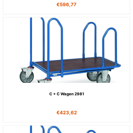
€
596,77
C + C Wagen 2981
€
423,62