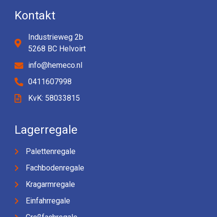
Kontakt
Industrieweg 2b
5268 BC Helvoirt
info@hemeco.nl
0411607998
KvK: 58033815
Lagerregale
Palettenregale
Fachbodenregale
Kragarmregale
Einfahrregale