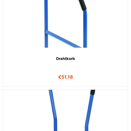
Drahtkorb
€
51,18