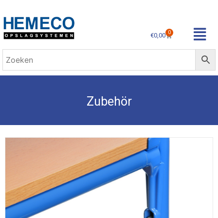
0
€
0,00
Zubehör