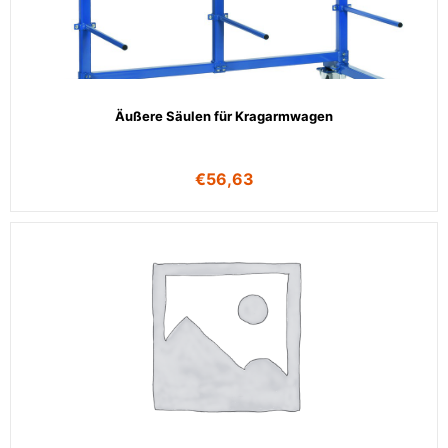
Äußere Säulen für Kragarmwagen
€
56,63