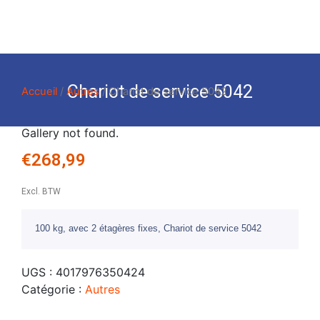
Chariot de service 5042
Accueil
/
Autres
/ Chariot de service 5042
Gallery not found.
€
268,99
Excl. BTW
100 kg, avec 2 étagères fixes, Chariot de service 5042
UGS :
4017976350424
Catégorie :
Autres