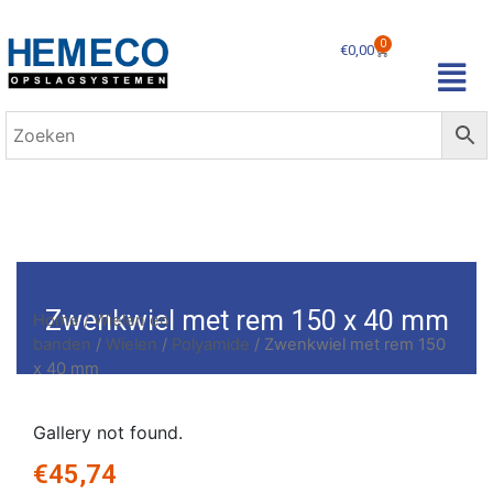
0
€
0,00
Zwenkwiel met rem 150 x 40 mm
Home
/
Wielen en
banden
/
Wielen
/
Polyamide
/ Zwenkwiel met rem 150
x 40 mm
Gallery not found.
€
45,74