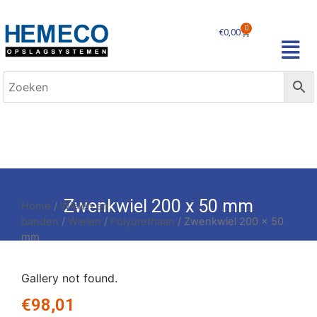
0
€
0,00
Zwenkwiel 200 x 50 mm
Home
/
Wielen en
banden
/
Wielen
/
Polyurethaan
/ Zwenkwiel 200 x 50
mm
Gallery not found.
€
98,01