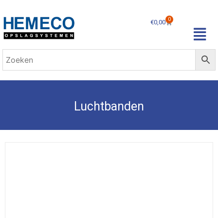
0
€
0,00
Luchtbanden