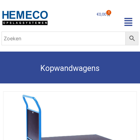
0
€
0,00
Kopwandwagens