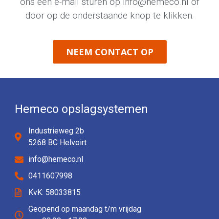
ons een e-mail sturen op
info@hemeco.nl
of
door op de onderstaande knop te klikken.
NEEM CONTACT OP
Hemeco opslagsystemen
Industrieweg 2b
5268 BC Helvoirt
info@hemeco.nl
0411607998
KvK: 58033815
Geopend op maandag t/m vrijdag