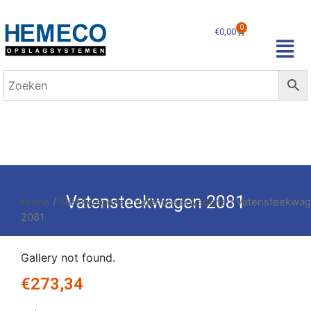
0
€
0,00
Vatensteekwagen 2081
Home
/
Steekwagens
/
Vatensteekwagens
/ Vatensteekwa
2081
Gallery not found.
€
273,34