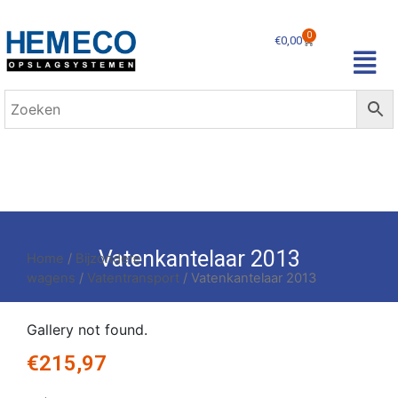
0
€
0,00
Vatenkantelaar 2013
Home
/
Bijzondere
wagens
/
Vatentransport
/ Vatenkantelaar 2013
Gallery not found.
€
215,97