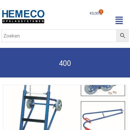
0
€
0,00
400