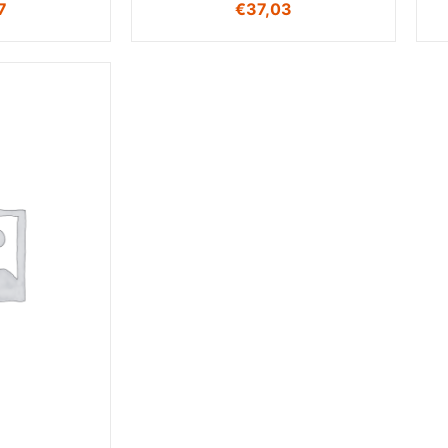
7
€
37,03