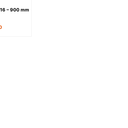
016 – 900 mm
0