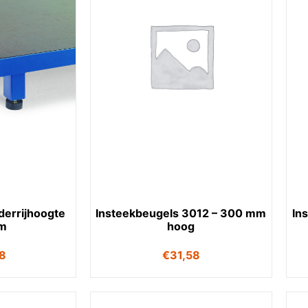
derrijhoogte
Insteekbeugels 3012 – 300 mm
In
m
hoog
28
€
31,58