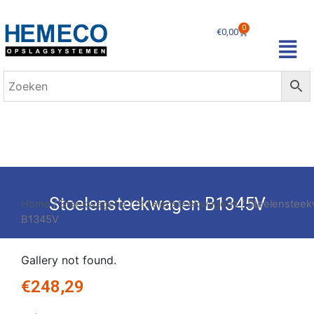
0
€
0,00
Stoelensteekwagen B1345V
Home
/
Steekwagens
/
Stoelensteekwagens
/ Stoelenstee
B1345V
Gallery not found.
€
248,29