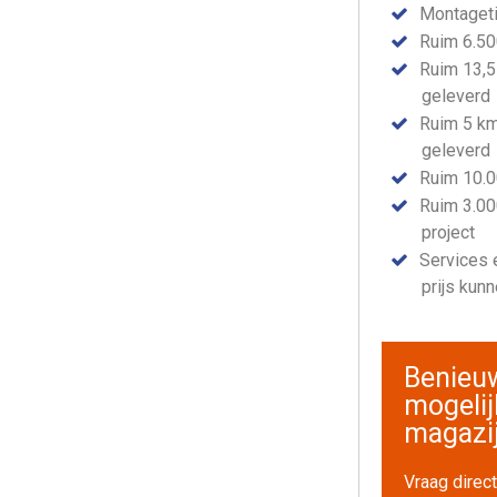
Montageti
Ruim 6.500
Ruim 13,5
geleverd
Ruim 5 km
geleverd
Ruim 10.0
Ruim 3.00
project
Services e
prijs kun
Benieu
mogeli
magazi
Vraag direct