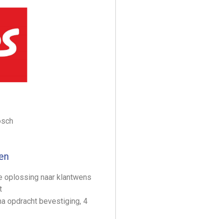
osch
en
e oplossing naar klantwens
t
na opdracht bevestiging, 4