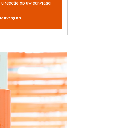
 u reactie op uw aanvraag.
 aanvragen