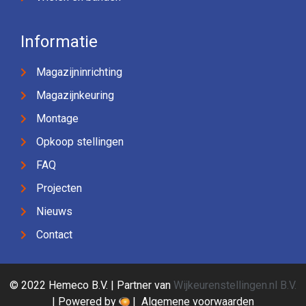
Informatie
Magazijninrichting
Magazijnkeuring
Montage
Opkoop stellingen
FAQ
Projecten
Nieuws
Contact
© 2022 Hemeco B.V. | Partner van
Wijkeurenstellingen.nl B.V.
| Powered by
|
Algemene voorwaarden