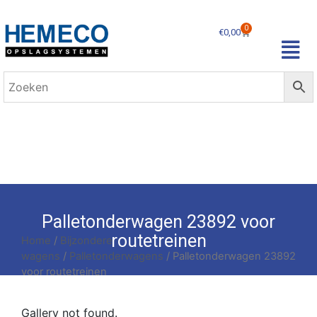
0
€
0,00
Palletonderwagen 23892 voor
routetreinen
Home
/
Bijzondere
wagens
/
Palletonderwagens
/ Palletonderwagen 23892
voor routetreinen
Gallery not found.