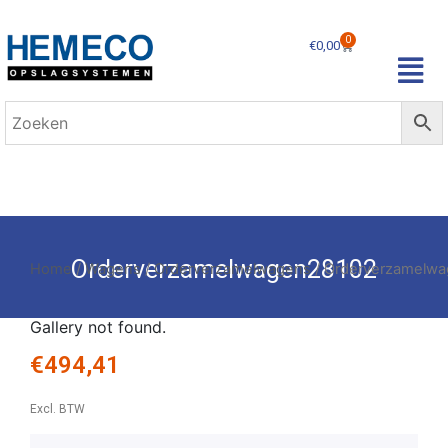
0
€
0,00
Orderverzamelwagen28102
Home
/
Wagens
/
Orderverzamelwagens
/ Orderverzamelw
Gallery not found.
€
494,41
Excl. BTW