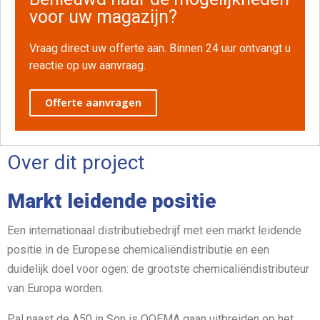
voor uw magazijn?
Vraag direct uw offerte aan. Binnen 24 uur ontvangt u
reactie op uw aanvraag.
Offerte aanvragen
Over dit project
Markt leidende positie
Een internationaal distributiebedrijf met een markt leidende
positie in de Europese chemicaliëndistributie en een
duidelijk doel voor ogen: de grootste chemicaliëndistributeur
van Europa worden.
Pal naast de A50 in Son is OQEMA gaan uitbreiden op het