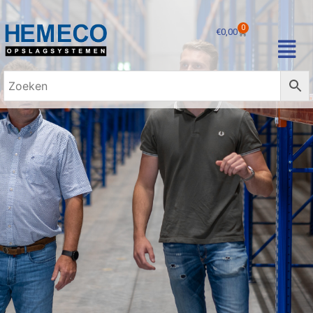
0
€
0,00