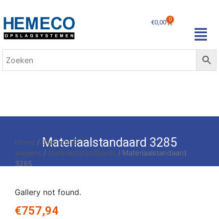
0
€
0,00
Materiaalstandaard 3285
Home
/
Bijzondere
wagens
/
Materiaalstandaards
/ Materiaalstandaard
3285
Gallery not found.
€
757,94