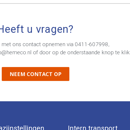
Heeft u vragen?
jd met ons contact opnemen via
0411-607998
,
fo@hemeco.nl
of door op de onderstaande knop te klik
NEEM CONTACT OP
zijnstellingen
Intern transport