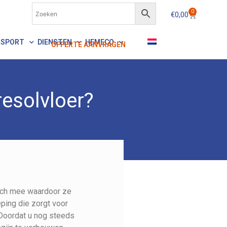
0
€
0,00
NSPORT
DIENSTEN
HEMECO
OFFERTE AANVRAGEN
esolvloer?
ich mee waardoor ze
ping die zorgt voor
 Doordat u nog steeds