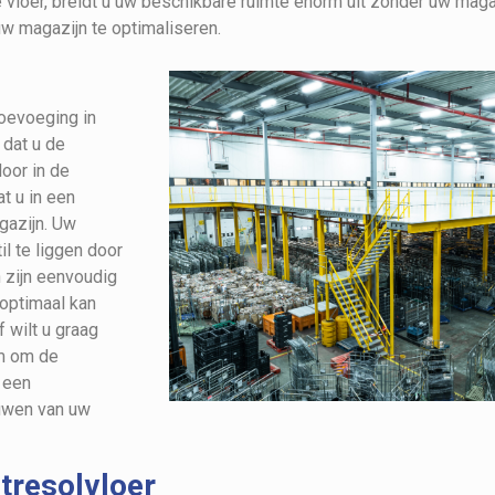
de vloer, breidt u uw beschikbare ruimte enorm uit zonder uw mag
 magazijn te optimaliseren.
toevoeging in
 dat u de
oor in de
t u in een
agazijn. Uw
l te liggen door
 zijn eenvoudig
 optimaal kan
f wilt u graag
em om de
 een
ouwen van uw
tresolvloer