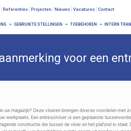
Referenties
Projecten
Nieuws
Vacatures
Contact
ING
GEBRUIKTE STELLINGEN
TOEBEHOREN
INTERN TRA
aanmerking voor een entr
in uw magazijn? Deze vloeren brengen diverse voordelen met z
uw werkplaats. Een entresolvloer is een geplaatste tussenverdie
ragende constructie die tussen de vloer en het plafond in staat.