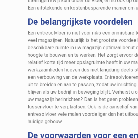
stellingen kwijt kunt onder de vloer, en nu ook op 
Een uitstekende en kostenbesparende manier om uw
De belangrijkste voordelen
Een entresolvloer is niet voor niks een onmisbare 
veel magazijnen. Natuurlijk is het grootste voordeel
beschikbare ruimte in uw magazijn optimaal benut d
hoogte te bouwen en te werken. Het zorgt ervoor da
relatief korte tijd meer opslagruimte heeft in uw m
werkzaamheden hoeven dus niet langdurig deels sti
een verbouwing van de werkplaats. Entresolvloeren
uit te breiden en aan te passen, zodat uw inrichting
blijven als uw bedrijf in beweging blijft. Verhuist u o
uw magazijn herinrichten? Dan is het geen proble
tussenvloer te verplaatsen. Ook is de aanschaf van
entresolvloer vele malen voordeliger dan het uitb
huidige gebouw.
De voorwaarden voor een en