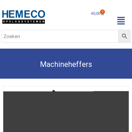
0
€
0,00
Machineheffers