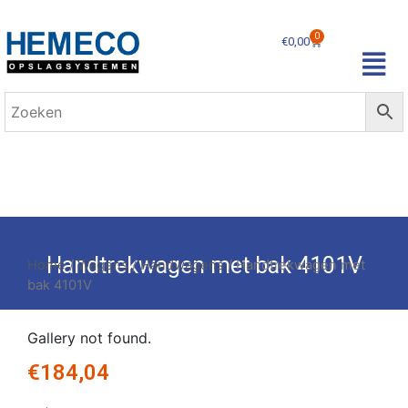
0
€
0,00
Handtrekwagen met bak 4101V
Home
/
Wagens
/
Handwagens
/ Handtrekwagen met
bak 4101V
Gallery not found.
€
184,04