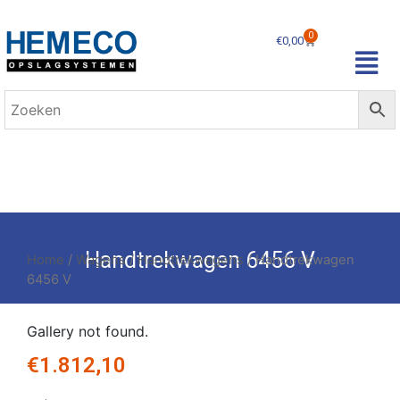
0
€
0,00
Handtrekwagen 6456 V
Home
/
Wagens
/
Handtrekwagens
/ Handtrekwagen
6456 V
Gallery not found.
€
1.812,10