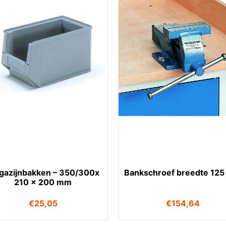
gazijnbakken – 350/300x
Bankschroef breedte 12
210 x 200 mm
€
25,05
€
154,64