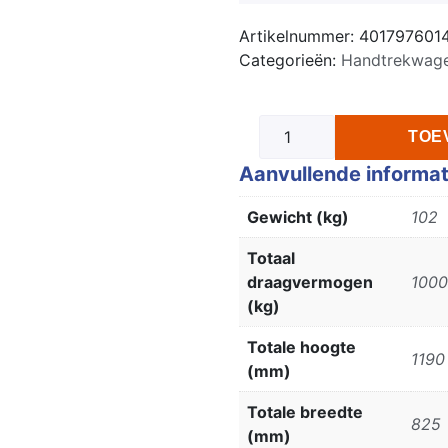
Artikelnummer:
401797601
Categorieën:
Handtrekwag
TOE
Aanvullende informat
Gewicht (kg)
102
Totaal
draagvermogen
1000
(kg)
Totale hoogte
1190
(mm)
Totale breedte
825
(mm)