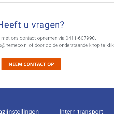
Heeft u vragen?
jd met ons contact opnemen via
0411-607998
,
fo@hemeco.nl
of door op de onderstaande knop te klik
NEEM CONTACT OP
zijnstellingen
Intern transport