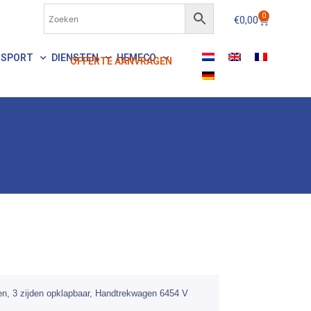
0
€
0,00
NSPORT
DIENSTEN
HEMECO
OFFERTE AANVRAGEN
en, 3 zijden opklapbaar, Handtrekwagen 6454 V