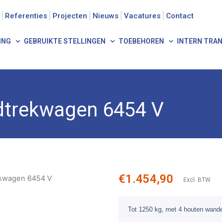
Referenties
Projecten
Nieuws
Vacatures
Contact
ING
GEBRUIKTE STELLINGEN
TOEBEHOREN
INTERN TRA
wagen 6454 V
trekwagen 6454 V
€
1.454,90
kwagen 6454 V
Excl. BTW
Tot 1250 kg, met 4 houten wand