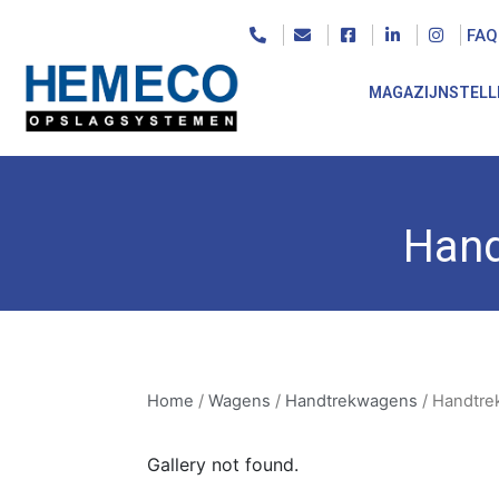
FAQ
MAGAZIJNSTELL
Home
/
Wagens
/
Handtrekwagens
/ Handtrek
Hand
Home
/
Wagens
/
Handtrekwagens
/ Handtre
Gallery not found.