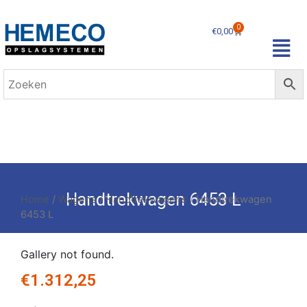
0
€
0,00
Handtrekwagen 6453 L
Home
/
Wagens
/
Handtrekwagens
/ Handtrekwagen
6453 L
Gallery not found.
€
1.312,25