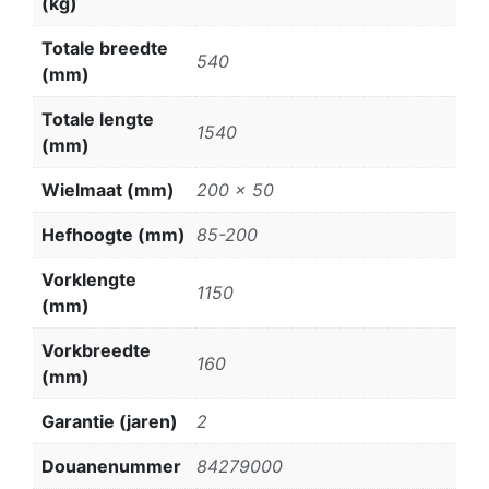
(kg)
Totale breedte
540
(mm)
Totale lengte
1540
(mm)
Wielmaat (mm)
200 x 50
Hefhoogte (mm)
85-200
Vorklengte
1150
(mm)
Vorkbreedte
160
(mm)
Garantie (jaren)
2
Douanenummer
84279000