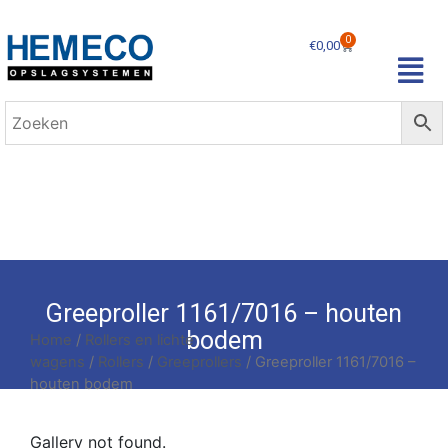
0
€
0,00
Greeproller 1161/7016 – houten
bodem
Home
/
Rollers en lichte
wagens
/
Rollers
/
Greeprollers
/ Greeproller 1161/7016 –
houten bodem
Gallery not found.