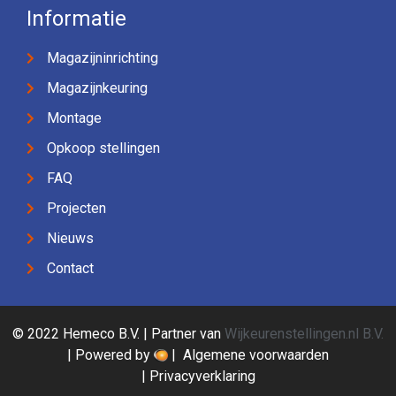
Informatie
Magazijninrichting
Magazijnkeuring
Montage
Opkoop stellingen
FAQ
Projecten
Nieuws
Contact
© 2022 Hemeco B.V. | Partner van
Wijkeurenstellingen.nl B.V.
| Powered by
|
Algemene voorwaarden
|
Privacyverklaring